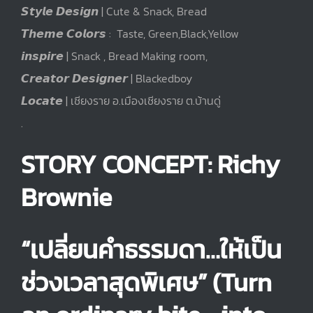
𝙎𝙩𝙮𝙡𝙚 𝘿𝙚𝙨𝙞𝙜𝙣 | Cute & Snack, Bread
𝙏𝙝𝙚𝙢𝙚 𝘾𝙤𝙡𝙤𝙧𝙨 : Taste, Green,Black,Yellow
𝙞𝙣𝙨𝙥𝙞𝙧𝙚 | Snack , Bread Making room,
𝘾𝙧𝙚𝙖𝙩𝙤𝙧 𝘿𝙚𝙨𝙞𝙜𝙣𝙚𝙧 | Blackedboy
𝙇𝙤𝙘𝙖𝙩𝙚 | เชียงราย อ.เมืองเชียงราย ต.บ้านดู่
.
STORY CONCEPT: Richy
Brownie
“เปลี่ยนคำธรรมดา…ให้เป็น
ช่วงเวลาสุดพิเศษ”
(Turn