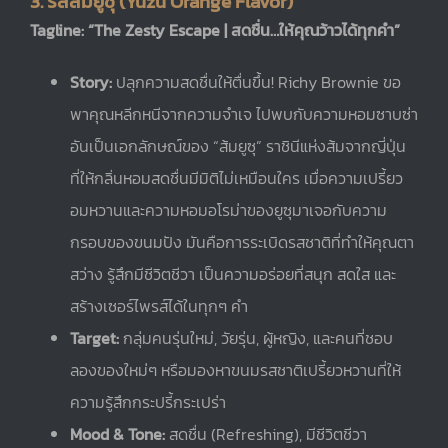
3. รสส้มยูซุ (Yuzu Orange Flavor)
Tagline: “The Zesty Escape | สดชื่น…ให้คุณว้าวได้ทุกคำ”
Story:
ปลุกความสดชื่นให้ตื่นขึ้น! Richy Brownie ขอ
พาคุณหลีกหนีจากความจำเจ ไปพบกับความหอมซาบซ่า
อันเป็นเอกลักษณ์ของ “ส้มยูซุ” ราชินีแห่งส้มจากญี่ปุ่น
ที่ให้กลิ่นหอมสดชื่นมีมิติไม่เหมือนใคร เมื่อความเปรี้ยว
อมหวานและความหอมอโรม่าของยูซุมาเจอกับความ
กรอบของขนมปัง มันคือการระเบิดรสชาติที่ทำให้คุณตา
สว่าง รู้สึกมีชีวิตชีวา เป็นความอร่อยที่สนุก สดใส และ
สร้างเซอร์ไพรส์ได้ในทุกๆ คำ
Target:
กลุ่มคนรุ่นใหม่, วัยรุ่น, ผู้หญิง, และคนที่ชอบ
ลองของใหม่ๆ หรือมองหาขนมรสชาติเปรี้ยวหวานที่ให้
ความรู้สึกกระปรี้กระเปร่า
Mood & Tone:
สดชื่น (Refreshing), มีชีวิตชีวา