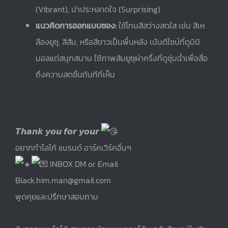
(Vibrant), น่าประหลาดใจ (Surprising)
แนวคิดการออกแบบซอง:
ใช้โทนสีสว่างสดใส เช่น สีเห
ลืองยูซุ, สีส้ม, หรือสีขาวเป็นพื้นหลัง เน้นดีไซน์ที่ดูมินิ
มอลแต่สนุกสนาน ใช้ภาพส้มยูซุผ่าครึ่งที่ดูชุ่มฉ่ำเพื่อสื่อ
ถึงความสดชื่นทันทีที่เห็น
.
.
𝙏𝙝𝙖𝙣𝙠 𝙮𝙤𝙪 𝙛𝙤𝙧 𝙮𝙤𝙪𝙧
อยากทำโลโก้ แบรนด์ อาร์คเวิร์คอื่นๆ
INBOX DM or Email
Black.him.man@gmail.com
พูดคุยและปรึกษาสอบถาม
.