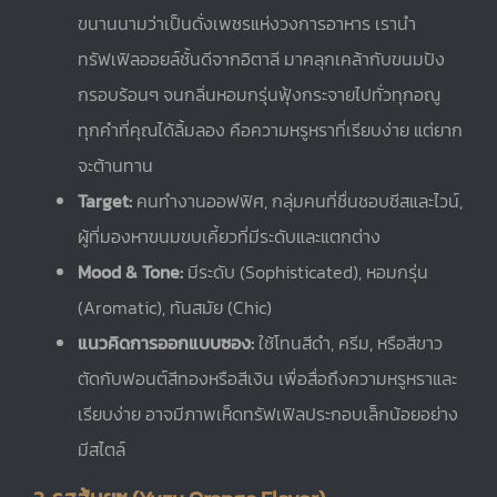
ขนานนามว่าเป็นดั่งเพชรแห่งวงการอาหาร เรานำ
ทรัฟเฟิลออยล์ชั้นดีจากอิตาลี มาคลุกเคล้ากับขนมปัง
กรอบร้อนๆ จนกลิ่นหอมกรุ่นฟุ้งกระจายไปทั่วทุกอณู
ทุกคำที่คุณได้ลิ้มลอง คือความหรูหราที่เรียบง่าย แต่ยาก
จะต้านทาน
Target:
คนทำงานออฟฟิศ, กลุ่มคนที่ชื่นชอบชีสและไวน์,
ผู้ที่มองหาขนมขบเคี้ยวที่มีระดับและแตกต่าง
Mood & Tone:
มีระดับ (Sophisticated), หอมกรุ่น
(Aromatic), ทันสมัย (Chic)
แนวคิดการออกแบบซอง:
ใช้โทนสีดำ, ครีม, หรือสีขาว
ตัดกับฟอนต์สีทองหรือสีเงิน เพื่อสื่อถึงความหรูหราและ
เรียบง่าย อาจมีภาพเห็ดทรัฟเฟิลประกอบเล็กน้อยอย่าง
มีสไตล์