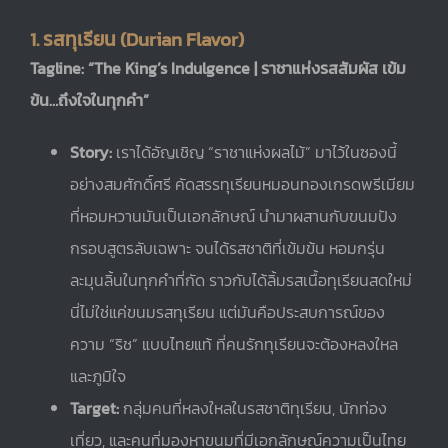
1. รสทุเรียน (Durian Flavor)
Tagline: “The King’s Indulgence | ราชาแห่งรสสัมผัส เข้ม
ข้น…ถึงใจในทุกคำ”
Story:
เราได้อัญเชิญ “ราชาแห่งผลไม้” มาไว้ในซองนี้
อย่างสมศักดิ์ศรี คัดสรรทุเรียนหมอนทองเกรดพรีเมียม
ที่หอมหวานมันเป็นเอกลักษณ์ นำมาผสานกับขนมปัง
กรอบสูตรลับเฉพาะ จนได้รสชาติที่เข้มข้น หอมกรุ่น
ละมุนลิ้นในทุกคำที่กัด ราวกับได้ลิ้มรสเนื้อทุเรียนสดใหม่
นี่ไม่ใช่แค่ขนมรสทุเรียน แต่มันคือประสบการณ์ของ
ความ “ริช” แบบไทยแท้ ที่คนรักทุเรียนจะต้องหลงใหล
และภูมิใจ
Target:
กลุ่มคนที่หลงใหลในรสชาติทุเรียน, นักท่อง
เที่ยว, และคนที่มองหาขนมที่มีเอกลักษณ์ความเป็นไทย