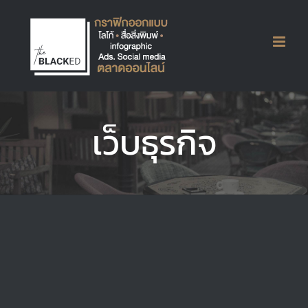
Skip
to
content
Website : Web-design Sornklin
เว็บธุรกิจ
Website