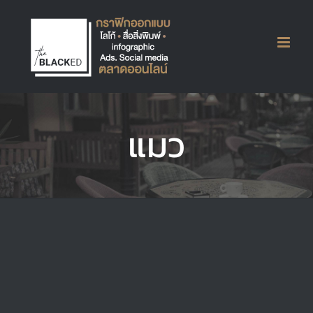
Skip
to
content
LOGO HugMeow Hotel
แมว
Branding
Logos