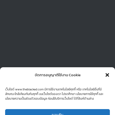
Minimal 𝙏𝙝𝙚𝙢𝙚 𝘾𝙤𝙡𝙤𝙧𝙨 : Brown & Cream 𝙞𝙣𝙨𝙥𝙞𝙧𝙚 |
Love Cat Love Hotel Hug Cat Love Cat 𝘾𝙧𝙚𝙖𝙩𝙤𝙧
𝘿𝙚𝙨𝙞𝙜𝙣𝙚𝙧 | Blackedboy 𝙇𝙤𝙘𝙖𝙩𝙚 | เชียงราย และ ภายใน
ประเทศ . ออกแบบโลโก้ ฮักเหมียว โฮเทล เป็นร้านบริการรับ
ฝากเลี้ยงน้องแมวแสนน่ารัก บรรยากาศดี ช้อปน่ารักมาก จัด
ตั้งอยู่บ้านดู่ จังหวัดเชียงราย การออกแบบมาจากไอเดีย
เจ้าของร้านได้เอาคำว่า ฮัก [..อ่านต่อ..]
จัดการอนุญาติใช้งาน Cookie
เว็บไซต์ www.theblacked.com มีการใช้งานเทคโนโลยีคุกกี้ หรือ เทคโนโลยีอื่นที่มี
ลักษณะใกล้เคียงกันกับคุกกี้ บนเว็บไซต์ของเรา โปรดศึกษา นโยบายการใช้คุกกี้ และ
นโยบายความเป็นส่วนตัวของข้อมูล ก่อนใช้บริการเว็บไซต์ ได้ที่ลิงค์ด้านล่าง
ยอมรับ