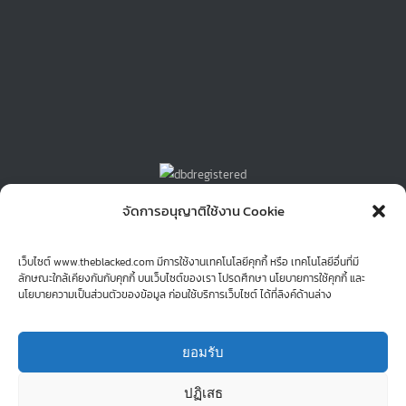
© Copyright 2015 -
| theblackedboy Theme by
theblacked
| All
จัดการอนุญาติใช้งาน Cookie
Rights Reserved | Powered by
Graphic Freelance! : Thailand
เว็บไซต์ www.theblacked.com มีการใช้งานเทคโนโลยีคุกกี้ หรือ เทคโนโลยีอื่นที่มี
ลักษณะใกล้เคียงกันกับคุกกี้ บนเว็บไซต์ของเรา โปรดศึกษา นโยบายการใช้คุกกี้ และ
Facebook
LinkedIn
Instagram
Line
นโยบายความเป็นส่วนตัวของข้อมูล ก่อนใช้บริการเว็บไซต์ ได้ที่ลิงค์ด้านล่าง
ยอมรับ
ปฏิเสธ