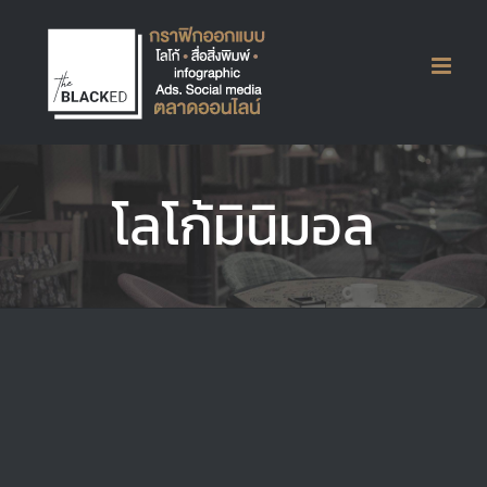
Skip
to
content
โลโก้ weneed
โลโก้มินิมอล
Logos
Sticker