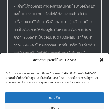
- (คำที่ไม่ต้องการ) ถ้าต้องการค้นหาอะไรบางอย่าง แต่
สิ่งนั้นมีความหมาย หรือสื่อได้ถึงหลายอย่าง ให้ใส่
เครื่องหมายยัติภังค์ หรือขีดกลาง ( - ) แล้วตามด้วย
คำที่ไม่ต้องการให้ Google ค้นหา เช่น ต้องการค้นหา
คำว่า ‘apple’ ที่เป็นชื่อแบรนด์ ไม่ใช่ผลไม้ เราก็ค้นหา
ว่า ‘apple -ผลไม้’ ผลการค้นหาที่ขึ้นมาก็จะไม่เกี่ยวกับ
ผลไม้ site:(เว็บไซต์ที่ต้องการค้นหา) [..อ่านต่อ..]
จัดการอนุญาติใช้งาน Cookie
เว็บไซต์ www.theblacked.com มีการใช้งานเทคโนโลยีคุกกี้ หรือ เทคโนโลยีอื่นที่มี
ลักษณะใกล้เคียงกันกับคุกกี้ บนเว็บไซต์ของเรา โปรดศึกษา นโยบายการใช้คุกกี้ และ
นโยบายความเป็นส่วนตัวของข้อมูล ก่อนใช้บริการเว็บไซต์ ได้ที่ลิงค์ด้านล่าง
ยอมรับ
© Copyright 2015 -
| theblackedboy Theme by
theblacked
| All
Rights Reserved | Powered by
Graphic Freelance! : Thailand
ปฏิเสธ