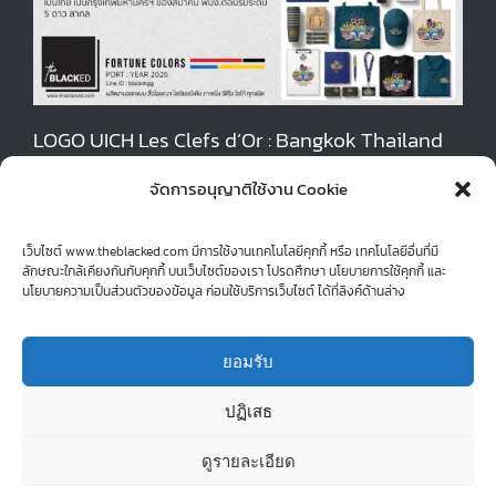
LOGO UICH Les Clefs d’Or : Bangkok Thailand
LO
March 25th, 2026
Nov
จัดการอนุญาติใช้งาน Cookie
เว็บไซต์ www.theblacked.com มีการใช้งานเทคโนโลยีคุกกี้ หรือ เทคโนโลยีอื่นที่มี
ลักษณะใกล้เคียงกันกับคุกกี้ บนเว็บไซต์ของเรา โปรดศึกษา นโยบายการใช้คุกกี้ และ
นโยบายความเป็นส่วนตัวของข้อมูล ก่อนใช้บริการเว็บไซต์ ได้ที่ลิงค์ด้านล่าง
ยอมรับ
© Copyright 2015 -
| theblackedboy Theme by
theblacked
| All
Rights Reserved | Powered by
Graphic Freelance! : Thailand
ปฏิเสธ
ดูรายละเอียด
Facebook
LinkedIn
Instagram
Line