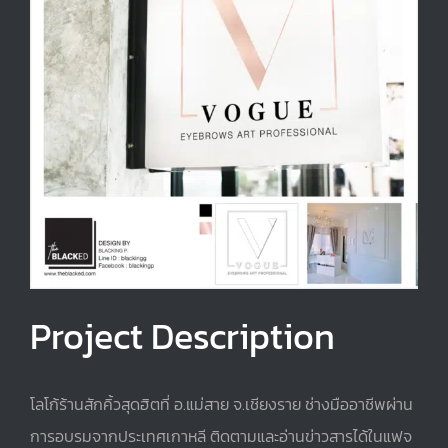
Project Description
โลโก้ร้านสักคิ้วสุดฮิตที่ อ.แม่สาย จ.เชียงราย ช่างมืออาชีพผ่าน
การอบรมจากประเทศเกาหลี ติดตามและอ่านข่าวสารได้ในแฟจ