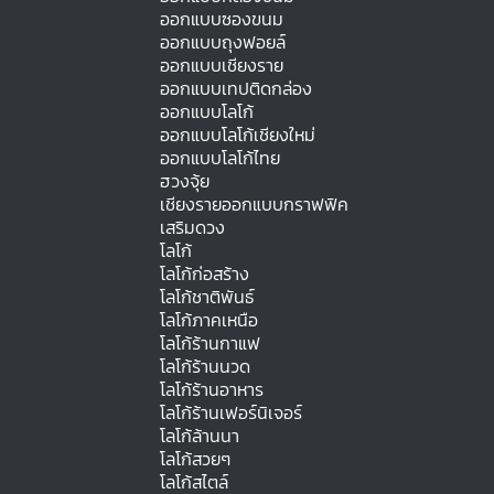
ออกแบบซองขนม
ออกแบบถุงฟอยล์
ออกแบบเชียงราย
ออกแบบเทปติดกล่อง
ออกแบบโลโก้
ออกแบบโลโก้เชียงใหม่
ออกแบบโลโก้ไทย
ฮวงจุ้ย
เชียงรายออกแบบกราฟฟิค
เสริมดวง
โลโก้
โลโก้ก่อสร้าง
โลโก้ชาติพันธ์
โลโก้ภาคเหนือ
โลโก้ร้านกาแฟ
โลโก้ร้านนวด
โลโก้ร้านอาหาร
โลโก้ร้านเฟอร์นิเจอร์
โลโก้ล้านนา
โลโก้สวยๆ
โลโก้สไตล์