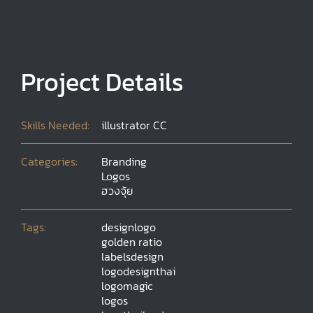
Project Details
Skills Needed:
illustrator CC
Categories:
Branding
Logos
ฮวงจุ้ย
Tags:
designlogo
golden ratio
labelsdesign
logodesignthai
logomagic
logos