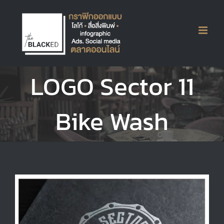
Skip
to
content
LOGO Sector 11
Bike Wash
View
Larger
Image