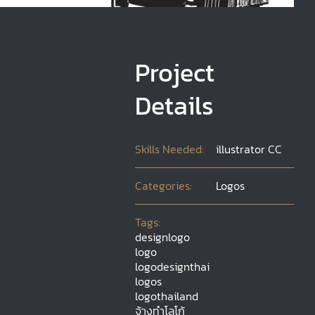
Project
Details
Skills Needed:
illustrator CC
Categories:
Logos
Tags:
designlogo
logo
logodesignthai
logos
logothailand
จ้างทำโลโก้