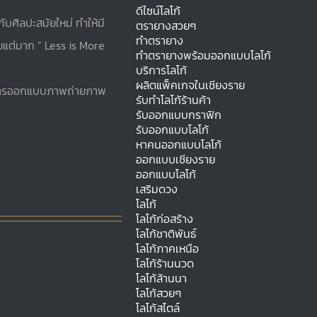
ดีไซน์โลโก้
ศิลปะสมัยใหม่ ทำให้มี
ตรายางสวยๆ
ทำตรายาง
ยแต่มาก ” Less is More
ทำตรายางพร้อมออกแบบโลโก้
บริการโลโก้
ผลิตแพ็คเกจในเชียงราย
ริการออกแบบภาพถ่ายภาพ
รับทำโลโก้ร้านค้า
รับออกแบบกราฟิก
รับออกแบบโลโก้
หาคนออกแบบโลโก้
ออกแบบเชียงราย
ออกแบบโลโก้
เสริมดวง
โลโก้
โลโก้ก่อสร้าง
โลโก้ชาติพันธ์
โลโก้ภาคเหนือ
โลโก้ร้านนวด
โลโก้ล้านนา
โลโก้สวยๆ
โลโก้สไตล์