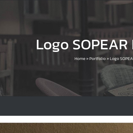
Logo SOPEAR 
Home
»
Portfolio
»
Logo SOPEA