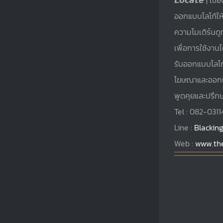
𝙇𝙤𝙘𝙖𝙩𝙚 | เช
ออกแบบโลโก้ให
ความโมเดิร์นดู
เพื่อการใช้งา
รับออกแบบโลโก
โฆษณาและออกแ
พูดคุยและปรึ
Tel : 082-031
Line :
Blackin
Web :
www.th