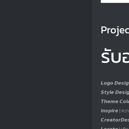
Projec
รับ
𝙇𝙤𝙜𝙤 𝘿𝙚𝙨
𝙎𝙩𝙮𝙡𝙚 𝘿𝙚
𝙏𝙝𝙚𝙢𝙚 𝘾𝙤
𝙞𝙣𝙨𝙥𝙞𝙧𝙚 
𝘾𝙧𝙚𝙖𝙩𝙤𝙧𝘿