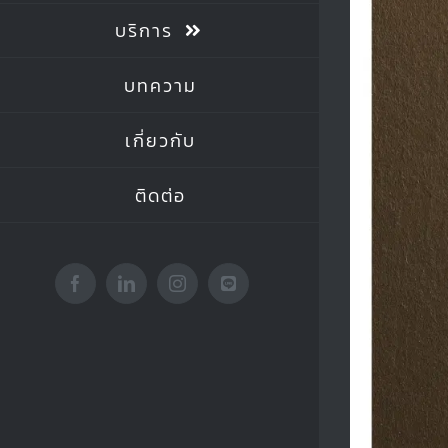
Image
บริการ
บทความ
เกี่ยวกับ
ติดต่อ
Facebook
LinkedIn
Instagram
Line