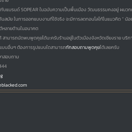
ียงราย
้กับแบรนด์ SOPEAR ในฉบับความเป็นพื้นเมือง วัฒนธรรมคงอยู่ ผนวกกับ
ทันสมัย ในการออกแบบงานที่ใช้จริง จะมีการลดทอนโลโก้ในแนวคิด “ น้อ
นได้หลายด้านในอนาคต
้ สามารถนัดพบพูดคุยได้นะครับร้านอยู่ในตัวเมืองจังหวัดเชียงราย บ
บบอื่นๆ ต้องการรูปแบบใดสามารถ
ทักสอบถามพูดคุย
ได้เลยครับ
กษาสอบถาม
1444
gg
eblacked.com