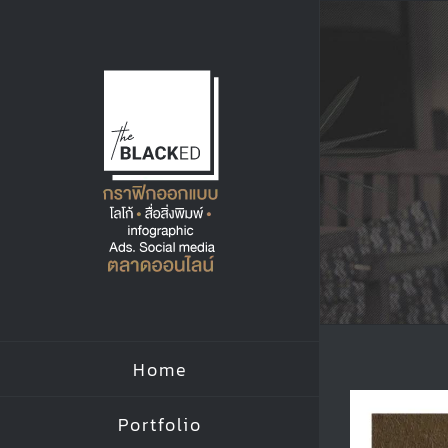
Skip
to
content
Home
View
Portfolio
Larger