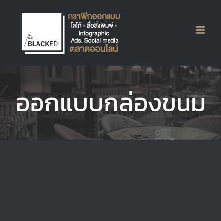
Skip
to
content
Ice cream Lid : Singha Park
ออกแบบกล่องขนม
Packaging
Printing
Sticker