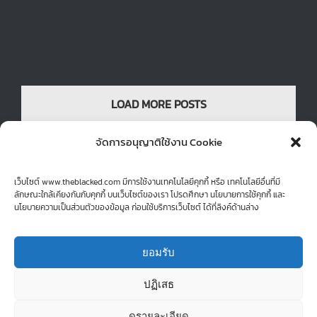
หัวใจ และ กาชาดสากล.Setup ไฟล์ให้ลูกค้า Ai | PNG | JPEG |
[..อ่านต่อ..]
LOAD MORE POSTS
จัดการอนุญาติใช้งาน Cookie
เว็บไซต์ www.theblacked.com มีการใช้งานเทคโนโลยีคุกกี้ หรือ เทคโนโลยีอื่นที่มี
ลักษณะใกล้เคียงกันกับคุกกี้ บนเว็บไซต์ของเรา โปรดศึกษา นโยบายการใช้คุกกี้ และ
นโยบายความเป็นส่วนตัวของข้อมูล ก่อนใช้บริการเว็บไซต์ ได้ที่ลิงค์ด้านล่าง
ยอมรับ
© Copyright 2015 -
| theblackedboy Theme by
theblacked
| All
Rights Reserved | Powered by
Graphic Freelance! : Thailand
ปฏิเสธ
ดูรายละเอียด